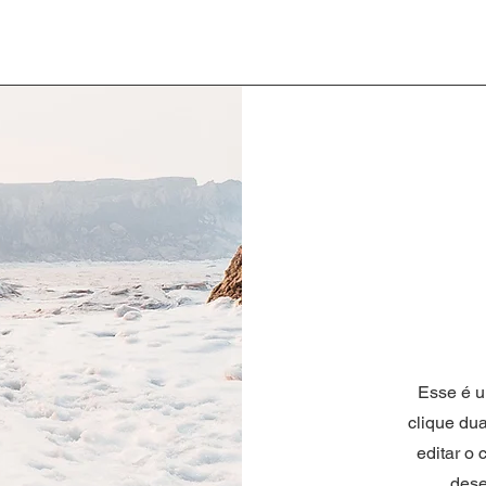
​Esse é 
clique du
editar o
dese