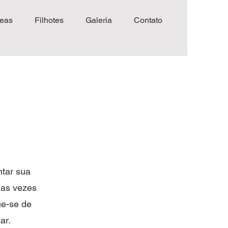
eas
Filhotes
Galeria
Contato
ntar sua
duas vezes
ue-se de
ar.