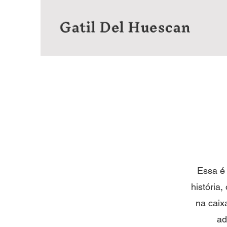
Gatil Del Huescan
​Essa é
história,
na caix
ad